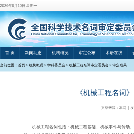
2026年8月10日 星期一
首 页
新闻动态
机构概况
审定公布
术语在线
当前位置：
首页
>
机构概况
>
学科委员会
>
机械工程名词审定委员会
>
审定成果
《机械工程名词》(
文章来源：本网 | 
机械工程名词包括：机械工程基础、机械零件与传动、机械