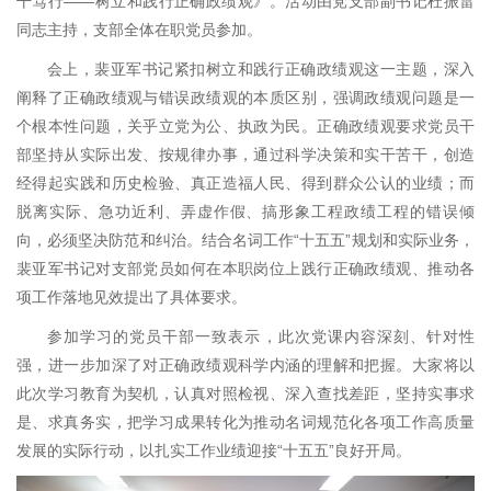
干笃行——树立和践行正确政绩观》。活动由党支部副书记杜振雷
同志主持，支部全体在职党员参加。
会上，裴亚军书记紧扣树立和践行正确政绩观这一主题，深入
阐释了正确政绩观与错误政绩观的本质区别，强调政绩观问题是一
个根本性问题，关乎立党为公、执政为民。正确政绩观要求党员干
部坚持从实际出发、按规律办事，通过科学决策和实干苦干，创造
经得起实践和历史检验、真正造福人民、得到群众公认的业绩；而
脱离实际、急功近利、弄虚作假、搞形象工程政绩工程的错误倾
向，必须坚决防范和纠治。结合名词工作“十五五”规划和实际业务，
裴亚军书记对支部党员如何在本职岗位上践行正确政绩观、推动各
项工作落地见效提出了具体要求。
参加学习的党员干部一致表示，此次党课内容深刻、针对性
强，进一步加深了对正确政绩观科学内涵的理解和把握。大家将以
此次学习教育为契机，认真对照检视、深入查找差距，坚持实事求
是、求真务实，把学习成果转化为推动名词规范化各项工作高质量
发展的实际行动，以扎实工作业绩迎接“十五五”良好开局。