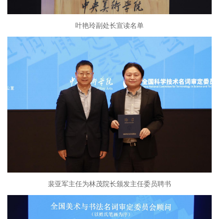
叶艳玲副处长宣读名单
裴亚军主任为林茂院长颁发主任委员聘书