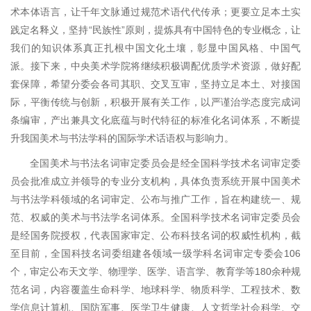
术本体语言，让千年文脉通过规范术语代代传承；更要立足本土实
践定名释义，坚持“民族性”原则，提炼具有中国特色的专业概念，让
我们的知识体系真正扎根中国文化土壤，彰显中国风格、中国气
派。接下来，中央美术学院将继续积极调配优质学术资源，做好配
套保障，希望分委会各司其职、交叉互审，坚持立足本土、对接国
际，平衡传统与创新，积极开展有关工作，以严谨治学态度完成词
条编审，产出兼具文化底蕴与时代特征的标准化名词体系，不断提
升我国美术与书法学科的国际学术话语权与影响力。
全国美术与书法名词审定委员会是经全国科学技术名词审定委
员会批准成立并领导的专业分支机构，具体负责系统开展中国美术
与书法学科领域的名词审定、公布与推广工作，旨在构建统一、规
范、权威的美术与书法学名词体系。全国科学技术名词审定委员会
是经国务院授权，代表国家审定、公布科技名词的权威性机构，截
至目前，全国科技名词委组建各领域一级学科名词审定专委会106
个，审定公布天文学、物理学、医学、语言学、教育学等180余种规
范名词，内容覆盖生命科学、地球科学、物质科学、工程技术、数
学信息计算机、国防军事、医学卫生健康、人文哲学社会科学、交