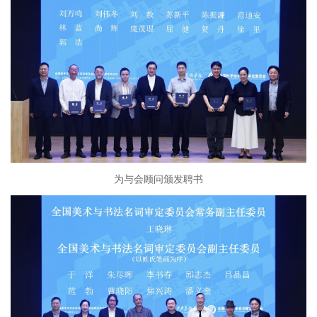
为与会顾问颁发聘书