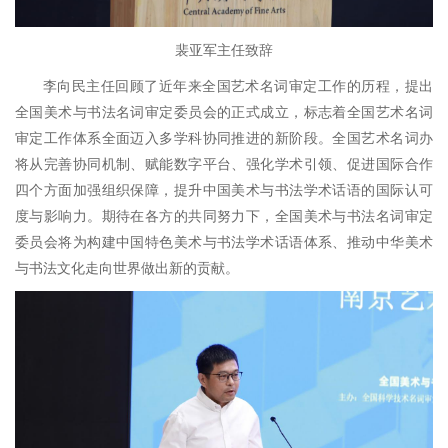
裴亚军主任致辞
李向民主任回顾了近年来全国艺术名词审定工作的历程，提出
全国美术与书法名词审定委员会的正式成立，标志着全国艺术名词
审定工作体系全面迈入多学科协同推进的新阶段。全国艺术名词办
将从完善协同机制、赋能数字平台、强化学术引领、促进国际合作
四个方面加强组织保障，提升中国美术与书法学术话语的国际认可
度与影响力。期待在各方的共同努力下，全国美术与书法名词审定
委员会将为构建中国特色美术与书法学术话语体系、推动中华美术
与书法文化走向世界做出新的贡献。