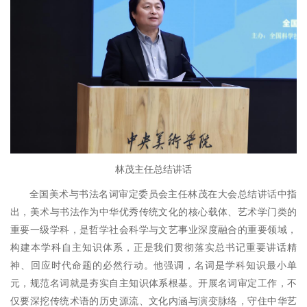
林茂主任总结讲话
全国美术与书法名词审定委员会主任林茂在大会总结讲话中指
出，美术与书法作为中华优秀传统文化的核心载体、艺术学门类的
重要一级学科，是哲学社会科学与文艺事业深度融合的重要领域，
构建本学科自主知识体系，正是我们贯彻落实总书记重要讲话精
神、回应时代命题的必然行动。他强调，名词是学科知识最小单
元，规范名词就是夯实自主知识体系根基。开展名词审定工作，不
仅要深挖传统术语的历史源流、文化内涵与演变脉络，守住中华艺